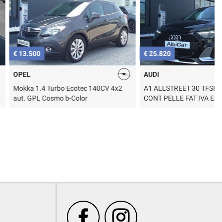
€ 25.820
€
AUDI
rbo Ecotec 140CV 4x2
A1 ALLSTREET 30 TFSI STRONIC
B
mo b-Color
CONT PELLE FAT IVA ESC