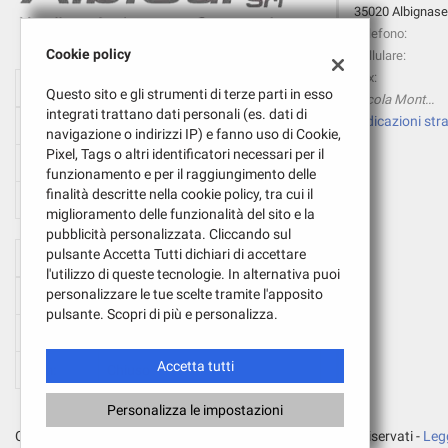
35020 Albignase
questi
Telefono:
strumenti
Cookie policy
Cellulare:
di
Fax:
tracciamento
Orario Officina e Carrozzeria:
Questo sito e gli strumenti di terze parti in esso
si
Nicola Montecchio:
integrati trattano dati personali (es. dati di
rimanda
Indicazioni stra
Lun-Ven:
08:30 - 12:30 / 14:30 - 18:30
navigazione o indirizzi IP) e fanno uso di Cookie,
alla
Pixel, Tags o altri identificatori necessari per il
cookie
Sab:
08:30 - 12:30 / Chiuso
funzionamento e per il raggiungimento delle
policy.
finalità descritte nella cookie policy, tra cui il
Puoi
Dom:
Chiuso
miglioramento delle funzionalità del sito e la
rivedere
pubblicità personalizzata. Cliccando sul
e
pulsante Accetta Tutti dichiari di accettare
Orario Ufficio Vendite:
modificare
l'utilizzo di queste tecnologie. In alternativa puoi
le
personalizzare le tue scelte tramite l'apposito
Lun-Ven:
08:30 - 12:30 / 15:00 - 19:00
tue
Leggi
pulsante. Scopri di più e personalizza.
scelte
la
Sab:
08:30 - 12:30 / 15:00 - 18:30
in
cookie
qualsiasi
policy
Accetta tutti
Dom:
Chiuso
momento.
Personalizza le impostazioni
e
Copyright © 2026 GestionaleAuto.com S.r.l., Tutti i diritti riservati -
Legg
oni