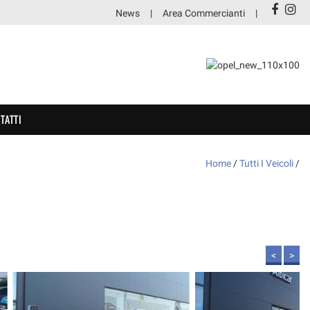
News
Area Commercianti
TATTI
Home
/
Tutti I Veicoli
/
<
>