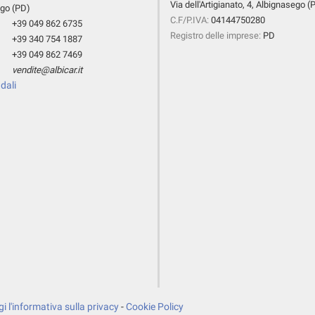
Via dell'Artigianato, 4, Albignasego (
go (PD)
C.F/P.IVA:
04144750280
+39 049 862 6735
Registro delle imprese:
PD
+39 340 754 1887
+39 049 862 7469
vendite@albicar.it
dali
i l'informativa sulla privacy
-
Cookie Policy