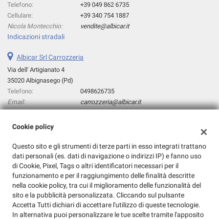
tta
Telefono:
+39 049 862 6735
ti
Cellulare:
+39 340 754 1887
Nicola Montecchio:
vendite@albicar.it
Indicazioni stradali
mpre
Cookie necessari
ilitato
Albicar Srl Carrozzeria
Via dell' Artigianato 4
Cookie delle preferenze
35020 Albignasego (Pd)
Telefono:
0498626735
Cookie per il miglioramento dell'esperienza utente
Email:
carrozzeria@albicar.it
Cookie analitici
Cookie policy
Dati fiscali:
Cookie di marketing
Questo sito e gli strumenti di terze parti in esso integrati trattano
Albicar Srl
dati personali (es. dati di navigazione o indirizzi IP) e fanno uso
Via dell'Artigianato, 4, Albignasego (PD)
di Cookie, Pixel, Tags o altri identificatori necessari per il
C.F/P.IVA:
04144750280
Leggi
funzionamento e per il raggiungimento delle finalità descritte
Registro delle imprese:
PD
la
nella cookie policy, tra cui il miglioramento delle funzionalità del
cookie
sito e la pubblicità personalizzata. Cliccando sul pulsante
policy
Accetta Tutti dichiari di accettare l'utilizzo di queste tecnologie.
In alternativa puoi personalizzare le tue scelte tramite l'apposito