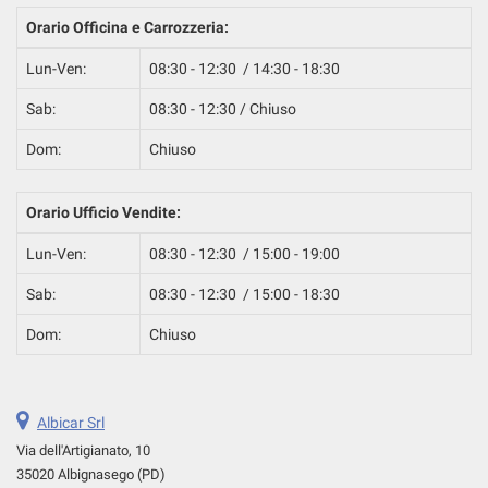
questi
Orario Officina e Carrozzeria:
strumenti
di
Lun-Ven:
08:30 - 12:30 / 14:30 - 18:30
tracciamento
si
Sab:
08:30 - 12:30 / Chiuso
rimanda
Dom:
Chiuso
alla
cookie
policy.
Orario Ufficio Vendite:
Puoi
rivedere
Lun-Ven:
08:30 - 12:30 / 15:00 - 19:00
e
modificare
Sab:
08:30 - 12:30 / 15:00 - 18:30
le
tue
Dom:
Chiuso
scelte
in
qualsiasi
momento.
Albicar Srl
Via dell'Artigianato, 10
35020 Albignasego (PD)