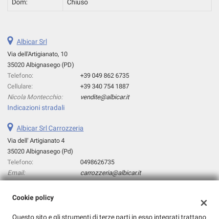
Dom:
Chiuso
Albicar Srl
Via dell'Artigianato, 10
35020 Albignasego (PD)
Telefono:
+39 049 862 6735
Cellulare:
+39 340 754 1887
Nicola Montecchio:
vendite@albicar.it
Indicazioni stradali
Albicar Srl Carrozzeria
Via dell' Artigianato 4
35020 Albignasego (Pd)
Telefono:
0498626735
Email:
carrozzeria@albicar.it
Cookie policy
Dati fiscali:
Questo sito e gli strumenti di terze parti in esso integrati trattano
Albicar Srl