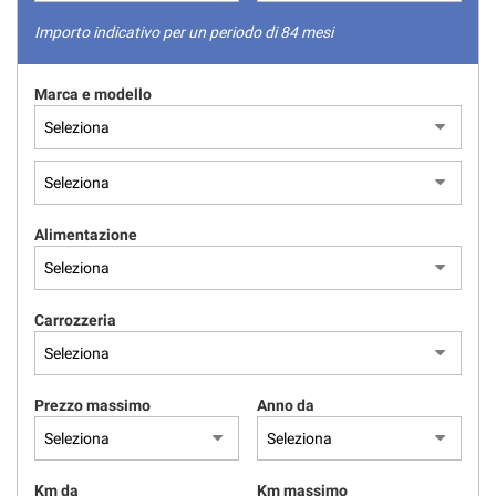
tracciamento
che
Importo indicativo per un periodo di 84 mesi
adottiamo
per
Marca e modello
offrire
le
funzionalità
e
svolgere
le
attività
Alimentazione
di
seguito
descritte.
Per
Carrozzeria
ottenere
maggiori
informazioni
Prezzo massimo
Anno da
sull'utilità
e
sul
funzionamento
Km da
Km massimo
di