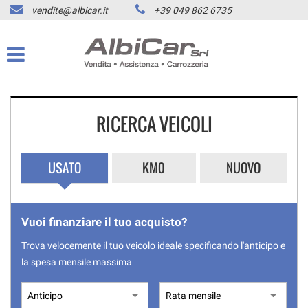
vendite@albicar.it
+39 049 862 6735
HOME
Le
tue
preferenze
LISTA VEICOLI
di
consenso
ACQUISTIAMO USATO
Il
RICERCA VEICOLI
seguente
pannello
ASSISTENZA
ti
consente
USATO
KM0
NUOVO
di
CONTATTI
esprimere
le
tue
NEWS
Vuoi finanziare il tuo acquisto?
preferenze
di
Trova velocemente il tuo veicolo ideale specificando l'anticipo e
consenso
AREA COMMERCIANTI
la spesa mensile massima
alle
tecnologie
di