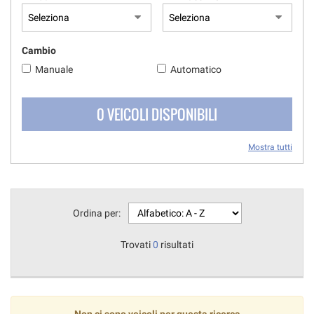
questi
strumenti
di
Cambio
tracciamento
si
Manuale
Automatico
rimanda
alla
0 VEICOLI DISPONIBILI
cookie
policy.
Puoi
Mostra tutti
rivedere
e
modificare
le
tue
Ordina per:
scelte
in
Trovati
0
risultati
qualsiasi
momento.