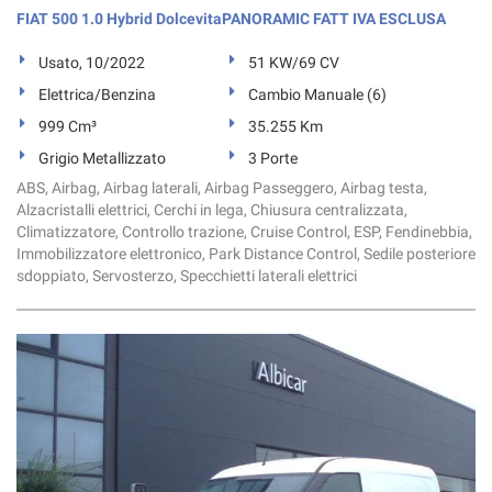
Salva
FIAT 500 1.0 Hybrid DolcevitaPANORAMIC FATT IVA ESCLUSA
le
impostazioni
Usato, 10/2022
51 KW/69 CV
Elettrica/Benzina
Cambio Manuale (6)
999 Cm³
35.255 Km
Grigio Metallizzato
3 Porte
ABS, Airbag, Airbag laterali, Airbag Passeggero, Airbag testa,
Alzacristalli elettrici, Cerchi in lega, Chiusura centralizzata,
Climatizzatore, Controllo trazione, Cruise Control, ESP, Fendinebbia,
Immobilizzatore elettronico, Park Distance Control, Sedile posteriore
sdoppiato, Servosterzo, Specchietti laterali elettrici