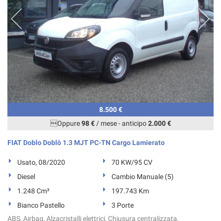
8.500 €
Oppure
98 €
/ mese
-
anticipo
2.000 €
FIAT Doblo Doblò 1.3 MJT PC-TN Cargo Lamierato
Usato, 08/2020
70 KW/95 CV
Diesel
Cambio Manuale (5)
1.248 Cm³
197.743 Km
Bianco Pastello
3 Porte
ABS, Airbag, Alzacristalli elettrici, Chiusura centralizzata,