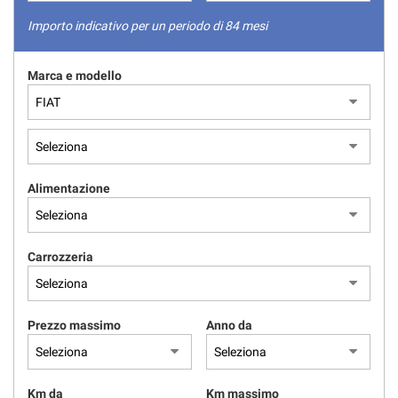
tracciamento
che
Importo indicativo per un periodo di 84 mesi
adottiamo
per
Marca e modello
offrire
le
funzionalità
e
svolgere
le
attività
Alimentazione
di
seguito
descritte.
Per
Carrozzeria
ottenere
maggiori
informazioni
Prezzo massimo
Anno da
sull'utilità
e
sul
funzionamento
Km da
Km massimo
di