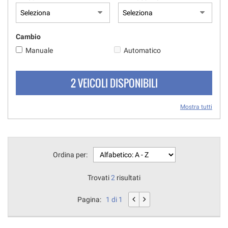
questi
strumenti
di
Cambio
tracciamento
si
Manuale
Automatico
rimanda
alla
2 VEICOLI DISPONIBILI
cookie
policy.
Puoi
Mostra tutti
rivedere
e
modificare
le
tue
Ordina per:
scelte
in
Trovati
2
risultati
qualsiasi
momento.
Pagina:
1 di 1