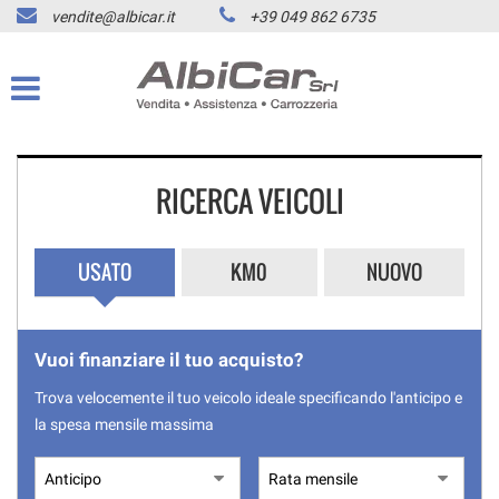
vendite@albicar.it
+39 049 862 6735
HOME
Le
tue
preferenze
LISTA VEICOLI
di
consenso
ACQUISTIAMO USATO
Il
RICERCA VEICOLI
seguente
pannello
ASSISTENZA
ti
consente
USATO
KM0
NUOVO
di
CONTATTI
esprimere
le
tue
NEWS
Vuoi finanziare il tuo acquisto?
preferenze
di
Trova velocemente il tuo veicolo ideale specificando l'anticipo e
consenso
AREA COMMERCIANTI
la spesa mensile massima
alle
tecnologie
di