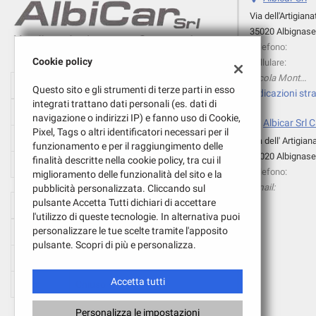
tta
ti
Via dell'Artigiana
35020 Albignase
Telefono:
Cookie policy
Cellulare:
mpre
Cookie necessari
Nicola Montecchio:
Orario Officina e Carrozzeria:
ilitato
Questo sito e gli strumenti di terze parti in esso
Indicazioni stra
integrati trattano dati personali (es. dati di
Lun-Ven:
08:30 - 12:30 / 14:30 - 18:30
Cookie delle preferenze
navigazione o indirizzi IP) e fanno uso di Cookie,
Albicar Srl 
Pixel, Tags o altri identificatori necessari per il
Sab:
08:30 - 12:30 / Chiuso
Via dell' Artigian
funzionamento e per il raggiungimento delle
Cookie per il miglioramento dell'esperienza utente
35020 Albignase
finalità descritte nella cookie policy, tra cui il
Dom:
Chiuso
Telefono:
miglioramento delle funzionalità del sito e la
Cookie analitici
Email:
pubblicità personalizzata. Cliccando sul
pulsante Accetta Tutti dichiari di accettare
Orario Ufficio Vendite:
l'utilizzo di queste tecnologie. In alternativa puoi
Cookie di marketing
personalizzare le tue scelte tramite l'apposito
Lun-Ven:
08:30 - 12:30 / 15:00 - 19:00
Leggi
pulsante. Scopri di più e personalizza.
la
Sab:
08:30 - 12:30 / 15:00 - 18:30
cookie
policy
Accetta tutti
Dom:
Chiuso
Personalizza le impostazioni