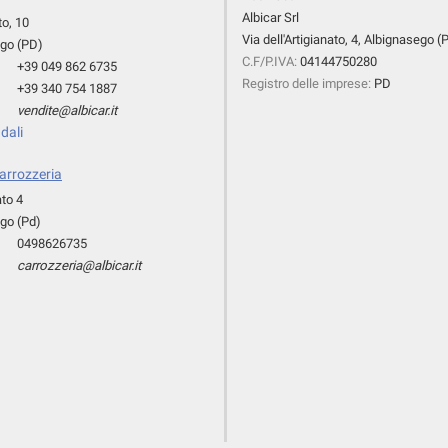
Albicar Srl
to, 10
Via dell'Artigianato, 4, Albignasego (
go (PD)
C.F/P.IVA:
04144750280
+39 049 862 6735
Registro delle imprese:
PD
+39 340 754 1887
vendite@albicar.it
dali
Carrozzeria
ato 4
go (Pd)
0498626735
carrozzeria@albicar.it