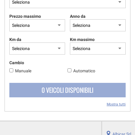
questi
strumenti
Prezzo massimo
Anno da
di
tracciamento
si
rimanda
Km da
Km massimo
alla
cookie
policy.
Puoi
Cambio
rivedere
Manuale
Automatico
e
modificare
le
0 VEICOLI DISPONIBILI
tue
scelte
in
Mostra tutti
qualsiasi
momento.
Albicar Srl