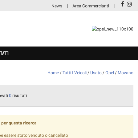
News
Area Commercianti
TATTI
Home
/
Tutti I Veicoli
/
Usato
/
Opel
/
Movano
ovati
0
risultati
 per questa ricerca
be essere stato venduto o cancellato