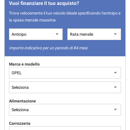
tracciamento
Vuoi finanziare il tuo acquisto?
che
Trova velocemente il tuo veicolo ideale specificando l'anticipo e
adottiamo
per
la spesa mensile massima
offrire
le
funzionalità
e
Importo indicativo per un periodo di 84 mesi
svolgere
le
attività
Marca e modello
di
seguito
descritte.
Per
ottenere
maggiori
informazioni
Alimentazione
sull'utilità
e
sul
Carrozzeria
funzionamento
di