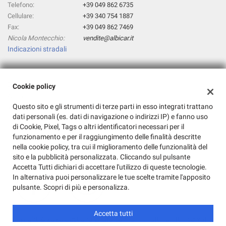
tta
Telefono:
+39 049 862 6735
ti
Cellulare:
+39 340 754 1887
Fax:
+39 049 862 7469
Nicola Montecchio:
vendite@albicar.it
mpre
Cookie necessari
Indicazioni stradali
ilitato
Cookie delle preferenze
Dati fiscali:
Cookie policy
Albicar Srl
Cookie per il miglioramento dell'esperienza utente
Questo sito e gli strumenti di terze parti in esso integrati trattano
Via dell'Artigianato, 4, Albignasego (PD)
dati personali (es. dati di navigazione o indirizzi IP) e fanno uso
C.F/P.IVA:
04144750280
Cookie analitici
di Cookie, Pixel, Tags o altri identificatori necessari per il
Registro delle imprese:
PD
funzionamento e per il raggiungimento delle finalità descritte
nella cookie policy, tra cui il miglioramento delle funzionalità del
Cookie di marketing
sito e la pubblicità personalizzata. Cliccando sul pulsante
Accetta Tutti dichiari di accettare l'utilizzo di queste tecnologie.
In alternativa puoi personalizzare le tue scelte tramite l'apposito
Leggi
pulsante. Scopri di più e personalizza.
la
cookie
policy
Accetta tutti
Copyright © 2026 GestionaleAuto.com S.r.l., Tutti i diritti riservati -