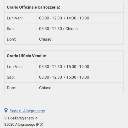
questi
Orario Officina e Carrozzeria:
strumenti
di
Lun-Ven:
08:30 - 12:30 / 14:30 - 18:30
tracciamento
si
Sab:
08:30 - 12:30 / Chiuso
rimanda
Dom:
Chiuso
alla
cookie
policy.
Orario Ufficio Vendite:
Puoi
rivedere
Lun-Ven:
08:30 - 12:30 / 15:00 - 19:00
e
modificare
Sab:
08:30 - 12:30 / 15:00 - 18:30
le
tue
Dom:
Chiuso
scelte
in
qualsiasi
momento.
Sede di Albignasego
Via dell'Artigianato, 4
35020 Albignasego (PD)